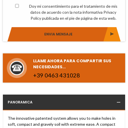
Doy mi consentimiento para el tratamiento de mis
datos de acuerdo con la nota informativa Privacy
Policy publicada en el pie de página de esta web.
ENVIA MENSAJE
LLAME AHORA PARA COMPARTIR SUS
NECESIDADES...
+
3
9
0
4
6
3
4
3
1
0
2
8
PANORAMICA
The innovative patented system allows you to make holes in
soft, compact and gravely soil with extreme ease. A compact