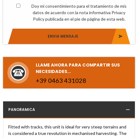
Doy mi consentimiento para el tratamiento de mis
datos de acuerdo con la nota informativa Privacy
Policy publicada en el pie de página de esta web.
ENVIA MENSAJE
LLAME AHORA PARA COMPARTIR SUS
NECESIDADES...
+
3
9
0
4
6
3
4
3
1
0
2
8
PANORAMICA
Fitted with tracks, this unit is ideal for very steep terrains and
is considered a true revolution in mechanised harvesting. The