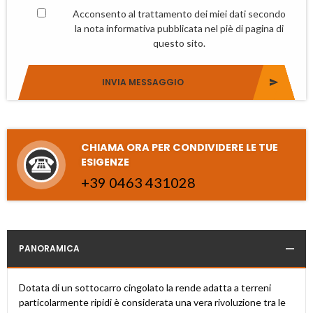
Acconsento al trattamento dei miei dati secondo
la nota informativa pubblicata nel piè di pagina di
questo sito.
INVIA MESSAGGIO
CHIAMA ORA PER CONDIVIDERE LE TUE
ESIGENZE
+
3
9
0
4
6
3
4
3
1
0
2
8
PANORAMICA
Dotata di un sottocarro cingolato la rende adatta a terreni
particolarmente ripidi è considerata una vera rivoluzione tra le