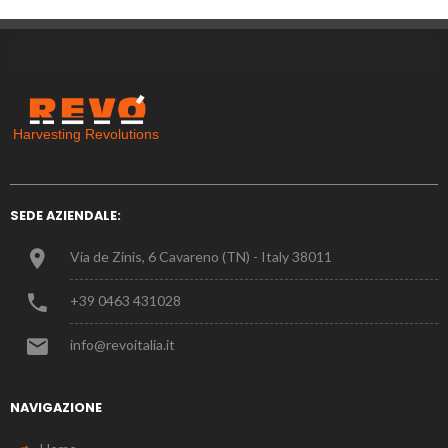
SEDE AZIENDALE:
Via de Zinis, 6 Cavareno (TN) - Italy 38011
+39 0463 431028
info@revoitalia.it
NAVIGAZIONE